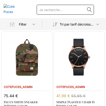
RECHERCHE
Filter
Tri par tarif décroissant
COTEPUCES_ADMIN
COTEPUCES_ADMIN
75.44
€
41.99
€
55.65
€
Paul’s Smith Sneaker
Simple Plastice Chair In
InWhite Color
White Color