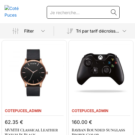
RECHERCHE
Filter
Tri par tarif décroissant
COTEPUCES_ADMIN
COTEPUCES_ADMIN
62.35
€
160.00
€
MVMTH Classical Leather
Rayban Rounded Sunglass
Watch In Black
Brown Color